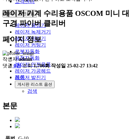
고객센터
레이저 기계 수리용품
OSCOM 미니 대
레이저 안전용품
구경 파이버 클리버
레이저 용접기
레이저 녹제거기
페이지 정보
레이저 마킹기
레이저 커팅기
로봇자동화
용접자동화
작성자
admin
레이저 안전용품
댓글
0건
조회
1,706회
작성일
25-02-27 13:42
레이저 가공헤드
목록
레이저 발진기
게시판 리스트 옵션
검색
본문
품번
G-10