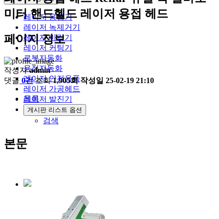
미터 핸드헬드 레이저 용접 헤드
레이저 용접기
레이저 녹제거기
페이지 정보
레이저 마킹기
레이저 커팅기
로봇자동화
용접자동화
작성자
admin
레이저 안전용품
댓글
0건
조회
1,905회
작성일
25-02-19 21:10
레이저 가공헤드
목록
레이저 발진기
게시판 리스트 옵션
검색
본문