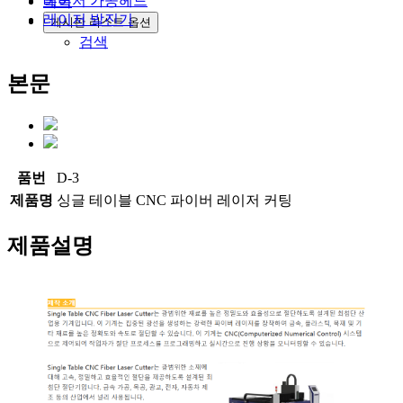
레이저 가공헤드
목록
레이저 발진기
게시판 리스트 옵션
검색
본문
품번
D-3
제품명
싱글 테이블 CNC 파이버 레이저 커팅
제품설명