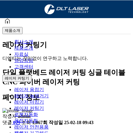
제품소개
최적의 Solution을 제공해 드리고 있습니다.
제품소개
회사소개
레이저 커팅기
제품소개
자료실
디엘티는 끊임없이 연구하고 노력합니다.
영업상담
고객센터
단일 플랫베드 레이저 커팅
싱글 테이블
레이저 커팅기
CNC 파이버 레이저 커팅
레이저 용접기
레이저 녹제거기
페이지 정보
레이저 마킹기
레이저 커팅기
로봇자동화
작성자
admin
용접자동화
댓글
0건
조회
1,067회
작성일
25-02-18 09:43
레이저 안전용품