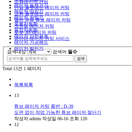
소형레이저 커팅
레이저 녹제거기
단일 플랫베드 레이저 커팅
레이저 마킹기
교환 플랫베드 레이저 커팅
레이저 커팅기
열린 분류
튜브 레이저 커팅
로봇자동화
고정밀 레이저 커팅
용접자동화
로봇 3D 레이저 커팅
레이저 안전용품
파이버 레이저 커팅 서비스
레이저 가공헤드
레이저 발진기
검색대상
검색어
필수
검색
Total 13건
1 페이지
목록
목록
13
튜브 레이저 커팅
품번 : D-39
도면 없이 작업 가능한 튜브 레이저 절단기
작성자
admin
작성일
06-16
조회
120
12