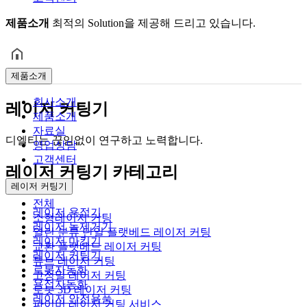
제품소개
최적의 Solution을 제공해 드리고 있습니다.
제품소개
회사소개
레이저 커팅기
제품소개
자료실
디엘티는 끊임없이 연구하고 노력합니다.
영업상담
고객센터
레이저 커팅기 카테고리
레이저 커팅기
전체
레이저 용접기
소형레이저 커팅
레이저 녹제거기
열린 분류
단일 플랫베드 레이저 커팅
레이저 마킹기
교환 플랫베드 레이저 커팅
레이저 커팅기
튜브 레이저 커팅
로봇자동화
고정밀 레이저 커팅
용접자동화
로봇 3D 레이저 커팅
레이저 안전용품
파이버 레이저 커팅 서비스