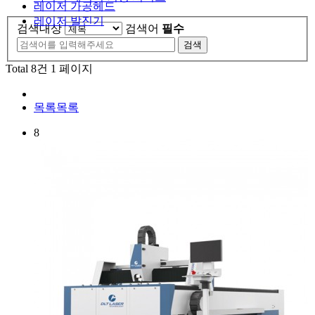
레이저 가공헤드
레이저 발진기
검색대상
검색어
필수
검색
Total 8건
1 페이지
목록
목록
8