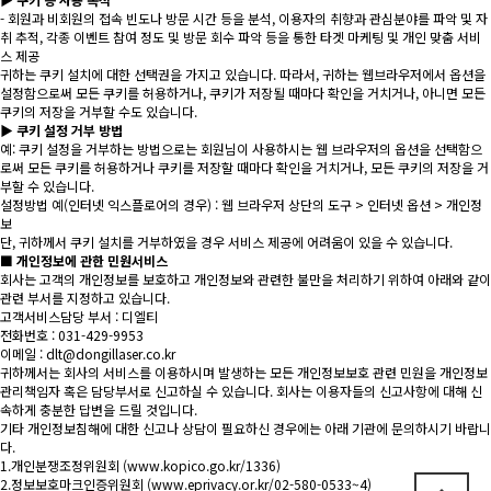
- 회원과 비회원의 접속 빈도나 방문 시간 등을 분석, 이용자의 취향과 관심분야를 파악 및 자
취 추적, 각종 이벤트 참여 정도 및 방문 회수 파악 등을 통한 타겟 마케팅 및 개인 맞춤 서비
스 제공
귀하는 쿠키 설치에 대한 선택권을 가지고 있습니다. 따라서, 귀하는 웹브라우저에서 옵션을
설정함으로써 모든 쿠키를 허용하거나, 쿠키가 저장될 때마다 확인을 거치거나, 아니면 모든
쿠키의 저장을 거부할 수도 있습니다.
▶ 쿠키 설정 거부 방법
예: 쿠키 설정을 거부하는 방법으로는 회원님이 사용하시는 웹 브라우저의 옵션을 선택함으
로써 모든 쿠키를 허용하거나 쿠키를 저장할 때마다 확인을 거치거나, 모든 쿠키의 저장을 거
부할 수 있습니다.
설정방법 예(인터넷 익스플로어의 경우) : 웹 브라우저 상단의 도구 > 인터넷 옵션 > 개인정
보
단, 귀하께서 쿠키 설치를 거부하였을 경우 서비스 제공에 어려움이 있을 수 있습니다.
■ 개인정보에 관한 민원서비스
회사는 고객의 개인정보를 보호하고 개인정보와 관련한 불만을 처리하기 위하여 아래와 같이
관련 부서를 지정하고 있습니다.
고객서비스담당 부서 : 디엘티
전화번호 : 031-429-9953
이메일 : dlt@dongillaser.co.kr
귀하께서는 회사의 서비스를 이용하시며 발생하는 모든 개인정보보호 관련 민원을 개인정보
관리책임자 혹은 담당부서로 신고하실 수 있습니다. 회사는 이용자들의 신고사항에 대해 신
속하게 충분한 답변을 드릴 것입니다.
기타 개인정보침해에 대한 신고나 상담이 필요하신 경우에는 아래 기관에 문의하시기 바랍니
다.
1.개인분쟁조정위원회 (
www.kopico.go.kr/1336)
2.정보보호마크인증위원회 (
www.eprivacy.or.kr/02-580-0533~4)