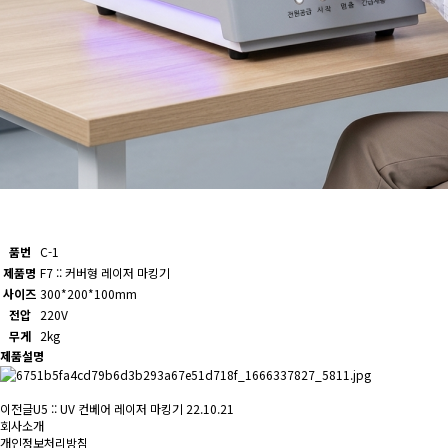
품번
C-1
제품명
F7 :: 커버형 레이저 마킹기
사이즈
300*200*100mm
전압
220V
무게
2kg
제품설명
이전글
U5 :: UV 컨베어 레이저 마킹기
22.10.21
회사소개
개인정보처리방침