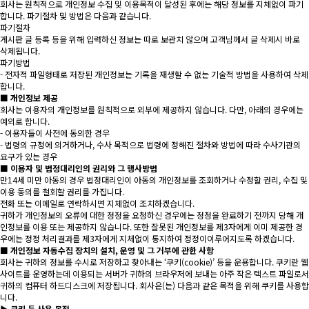
회사는 원칙적으로 개인정보 수집 및 이용목적이 달성된 후에는 해당 정보를 지체없이 파기
합니다. 파기절차 및 방법은 다음과 같습니다.
파기절차
게시판 글 등록 등을 위해 입력하신 정보는 따로 보관치 않으며 고객님께서 글 삭제시 바로
삭제됩니다.
파기방법
- 전자적 파일형태로 저장된 개인정보는 기록을 재생할 수 없는 기술적 방법을 사용하여 삭제
합니다.
■ 개인정보 제공
회사는 이용자의 개인정보를 원칙적으로 외부에 제공하지 않습니다. 다만, 아래의 경우에는
예외로 합니다.
- 이용자들이 사전에 동의한 경우
- 법령의 규정에 의거하거나, 수사 목적으로 법령에 정해진 절차와 방법에 따라 수사기관의
요구가 있는 경우
■ 이용자 및 법정대리인의 권리와 그 행사방법
만14세 미만 아동의 경우 법정대리인이 아동의 개인정보를 조회하거나 수정할 권리, 수집 및
이용 동의를 철회할 권리를 가집니다.
전화 또는 이메일로 연락하시면 지체없이 조치하겠습니다.
귀하가 개인정보의 오류에 대한 정정을 요청하신 경우에는 정정을 완료하기 전까지 당해 개
인정보를 이용 또는 제공하지 않습니다. 또한 잘못된 개인정보를 제3자에게 이미 제공한 경
우에는 정정 처리결과를 제3자에게 지체없이 통지하여 정정이이루어지도록 하겠습니다.
■ 개인정보 자동수집 장치의 설치, 운영 및 그 거부에 관한 사항
회사는 귀하의 정보를 수시로 저장하고 찾아내는 ‘쿠키(cookie)’ 등을 운용합니다. 쿠키란 웹
사이트를 운영하는데 이용되는 서버가 귀하의 브라우저에 보내는 아주 작은 텍스트 파일로서
귀하의 컴퓨터 하드디스크에 저장됩니다. 회사은(는) 다음과 같은 목적을 위해 쿠키를 사용합
니다.
▶ 쿠키 등 사용 목적