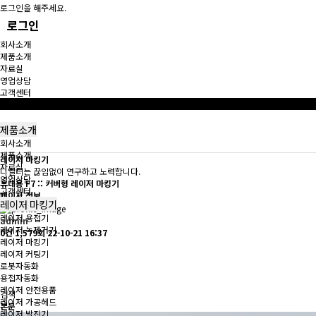
로그인을 해주세요.
로그인
회사소개
제품소개
자료실
영업상담
고객센터
제품소개
최적의 Solution을 제공해 드리고 있습니다.
제품소개
회사소개
제품소개
레이저 마킹기
자료실
디엘티는 끊임없이 연구하고 노력합니다.
영업상담
휴대용
F7 :: 커버형 레이저 마킹기
고객센터
페이지 정보
레이저 마킹기
레이저 용접기
admin
레이저 녹제거기
0건
1,579회
22-10-21 16:37
레이저 마킹기
레이저 커팅기
로봇자동화
용접자동화
레이저 안전용품
검색
레이저 가공헤드
본문
레이저 발진기