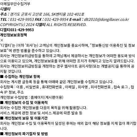
이메일무단수집거부
디엘티
주소 :
경기도 군포시 고산로 166, SK벤티움 102-401호
TEL :
031-429-9953
FAX :
031-429-9954
E-mail :
dlt2010@dongillaser.co.kr
COPYRIGHT(c) 2024
디엘티
ALL RIGHTS RESERVED.
디엘티
031-429-9953
개인정보보호정책
×
'디엘티'는 (이하 '회사'는) 고객님의 개인정보를 중요시하며, "정보통신망 이용촉진 및 정보
보호"에 관한 법률을 준수하고 있습니다.
회사는 개인정보취급방침을 통하여 고객님께서 제공하시는 개인정보가 어떠한 용도와 방식
으로 이용되고 있으며, 개인정보보호를 위해 어떠한 조치가 취해지고 있는지 알려드립니다.
회사는 개인정보취급방침을 개정하는 경우 웹사이트 공지사항(또는 개별공지)을 통하여 공
지할 것입니다.
■ 수집하는 개인정보 항목
회사는 게시판 글등록 등을 통해 아래와 같은 개인정보를 수집하고 있습니다.
수집항목 : 이름 , 비밀번호 , 휴대전화번호 , 이메일 , 회사명 , 회사전화번호 , 접속 로그 , 접
속 IP 정보, 주소
개인정보 수집방법 : 홈페이지(게시판이용)
■ 개인정보의 수집 및 이용목적
회사는 수집한 개인정보를 다음의 목적을 위해 활용합니다.
서비스 제공에 관한 정보 및 서비스 제공에 따른 발송 등
■ 개인정보의 보유 및 이용기간
회사는 개인정보 수집 및 이용목적이 달성된 후에는 예외 없이 해당 정보를 지체 없이 파기합
니다.
■ 개인정보의 파기절차 및 방법