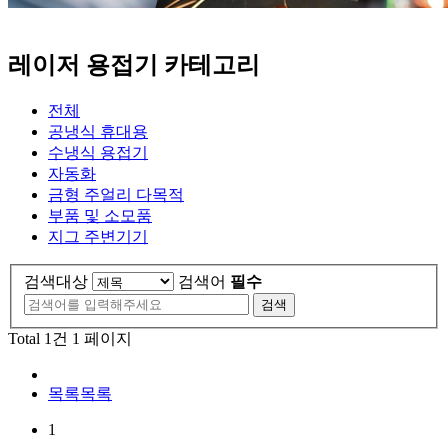
레이저 용접기 카테고리
전체
공냉식 휴대용
수냉식 용접기
자동화
금형 주얼리 다목적
부품 및 소모품
지그 주변기기
검색대상
검색어
필수
검색
Total 1건
1 페이지
목록
목록
1