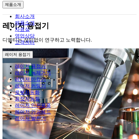
제품소개
회사소개
제품소개
레이저 용접기
자료실
영업상담
디엘티는 끊임없이 연구하고 노력합니다.
고객센터
레이저 용접기
레이저 용접기
레이저 녹제거기
레이저 마킹기
레이저 커팅기
로봇자동화
용접자동화
레이저 안전용품
레이저 가공헤드
레이저 발진기