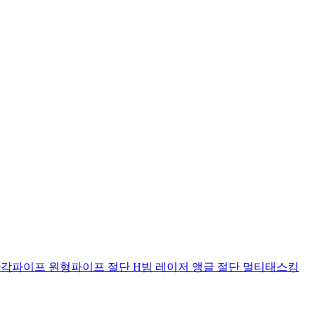
사각파이프 원형파이프 절단 H빔 레이저 앵글 절단 멀티태스킹