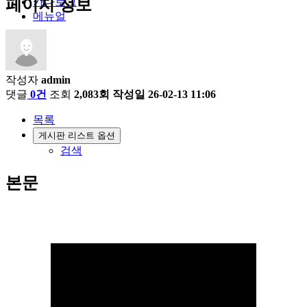
카다로그
페이지 정보
메뉴얼
작성자
admin
댓글
0건
조회
2,083회
작성일
26-02-13 11:06
목록
게시판 리스트 옵션
검색
본문