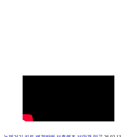
 → 녹제거기 키트 변경방법 보호렌즈 보안경 알곤
26.02.13