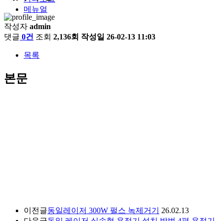
메뉴얼
작성자
admin
댓글
0건
조회
2,136회
작성일
26-02-13 11:03
목록
본문
이전글
동일레이저 300W 펄스 녹제거기
26.02.13
다음글
동일 레이저 실속형 용접기 설치 방법 4편 용접기