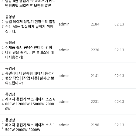
8
방법 4편 용접기 → 녹제거기 키트
변경방법 보호렌즈 보안경 알곤
동영상
2
동일 레이저 용접기 현장수리 출장
admin
2184
02-13
7
수리 AS는 확실하게 끝까지 책임
집니다.
동영상
2
신제품 출시 공냉식인데 더 강하
admin
2220
02-13
6
다?! 같은 출력, 다른 클래스의 레
이저용접기!
동영상
2
동일레이저 실속형 레이저 용접기
admin
2141
02-13
5
현장 작업 | [작업 내용] 실시간 보
여드립니다!
동영상
2
레이저 용접기 맥스 레이저 소스 6
admin
2231
02-13
4
000W 12000W 15000W 2000
0W
동영상
2
레이저 용접기 맥스 레이저 소스 1
admin
2198
02-13
3
500W 2000W 3000W