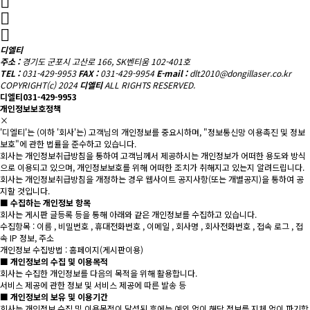
디엘티
주소 :
경기도 군포시 고산로 166, SK벤티움 102-401호
TEL :
031-429-9953
FAX :
031-429-9954
E-mail :
dlt2010@dongillaser.co.kr
COPYRIGHT(c) 2024
디엘티
ALL RIGHTS RESERVED.
디엘티
031-429-9953
개인정보보호정책
×
'디엘티'는 (이하 '회사'는) 고객님의 개인정보를 중요시하며, "정보통신망 이용촉진 및 정보
보호"에 관한 법률을 준수하고 있습니다.
회사는 개인정보취급방침을 통하여 고객님께서 제공하시는 개인정보가 어떠한 용도와 방식
으로 이용되고 있으며, 개인정보보호를 위해 어떠한 조치가 취해지고 있는지 알려드립니다.
회사는 개인정보취급방침을 개정하는 경우 웹사이트 공지사항(또는 개별공지)을 통하여 공
지할 것입니다.
■ 수집하는 개인정보 항목
회사는 게시판 글등록 등을 통해 아래와 같은 개인정보를 수집하고 있습니다.
수집항목 : 이름 , 비밀번호 , 휴대전화번호 , 이메일 , 회사명 , 회사전화번호 , 접속 로그 , 접
속 IP 정보, 주소
개인정보 수집방법 : 홈페이지(게시판이용)
■ 개인정보의 수집 및 이용목적
회사는 수집한 개인정보를 다음의 목적을 위해 활용합니다.
서비스 제공에 관한 정보 및 서비스 제공에 따른 발송 등
■ 개인정보의 보유 및 이용기간
회사는 개인정보 수집 및 이용목적이 달성된 후에는 예외 없이 해당 정보를 지체 없이 파기합