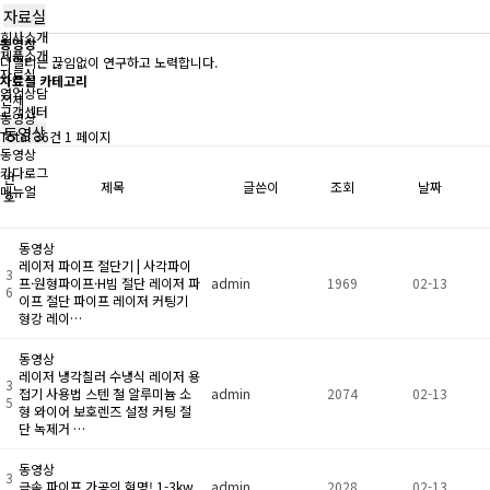
자료실
회사소개
동영상
제품소개
디엘티는 끊임없이 연구하고 노력합니다.
자료실
자료실 카테고리
영업상담
전체
고객센터
동영상
동영상
Total 36건
1 페이지
동영상
카다로그
번
제목
글쓴이
조회
날짜
메뉴얼
호
동영상
레이저 파이프 절단기 | 사각파이
3
프·원형파이프·H빔 절단 레이저 파
admin
1969
02-13
6
이프 절단 파이프 레이저 커팅기
형강 레이…
동영상
레이저 냉각칠러 수냉식 레이저 용
3
접기 사용법 스텐 철 알루미늄 소
admin
2074
02-13
5
형 와이어 보호렌즈 설정 커팅 절
단 녹제거 …
동영상
3
금속 파이프 가공의 혁명! 1-3kw
admin
2028
02-13