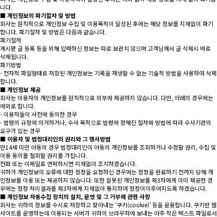
니다.
■ 개인정보의 파기절차 및 방법
회사는 원칙적으로 개인정보 수집 및 이용목적이 달성된 후에는 해당 정보를 지체없이 파기
합니다. 파기절차 및 방법은 다음과 같습니다.
파기절차
게시판 글 등록 등을 위해 입력하신 정보는 따로 보관치 않으며 고객님께서 글 삭제시 바로
삭제됩니다.
파기방법
- 전자적 파일형태로 저장된 개인정보는 기록을 재생할 수 없는 기술적 방법을 사용하여 삭제
합니다.
■ 개인정보 제공
회사는 이용자의 개인정보를 원칙적으로 외부에 제공하지 않습니다. 다만, 아래의 경우에는
예외로 합니다.
- 이용자들이 사전에 동의한 경우
- 법령의 규정에 의거하거나, 수사 목적으로 법령에 정해진 절차와 방법에 따라 수사기관의
요구가 있는 경우
■ 이용자 및 법정대리인의 권리와 그 행사방법
만14세 미만 아동의 경우 법정대리인이 아동의 개인정보를 조회하거나 수정할 권리, 수집 및
이용 동의를 철회할 권리를 가집니다.
전화 또는 이메일로 연락하시면 지체없이 조치하겠습니다.
귀하가 개인정보의 오류에 대한 정정을 요청하신 경우에는 정정을 완료하기 전까지 당해 개
인정보를 이용 또는 제공하지 않습니다. 또한 잘못된 개인정보를 제3자에게 이미 제공한 경
우에는 정정 처리결과를 제3자에게 지체없이 통지하여 정정이이루어지도록 하겠습니다.
■ 개인정보 자동수집 장치의 설치, 운영 및 그 거부에 관한 사항
회사는 귀하의 정보를 수시로 저장하고 찾아내는 ‘쿠키(cookie)’ 등을 운용합니다. 쿠키란 웹
사이트를 운영하는데 이용되는 서버가 귀하의 브라우저에 보내는 아주 작은 텍스트 파일로서