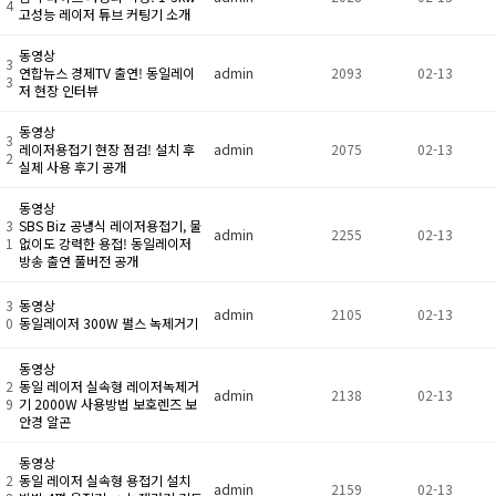
4
고성능 레이저 튜브 커팅기 소개
동영상
3
연합뉴스 경제TV 출연! 동일레이
admin
2093
02-13
3
저 현장 인터뷰
동영상
3
레이저용접기 현장 점검! 설치 후
admin
2075
02-13
2
실제 사용 후기 공개
동영상
3
SBS Biz 공냉식 레이저용접기, 물
admin
2255
02-13
1
없이도 강력한 용접! 동일레이저
방송 출연 풀버전 공개
3
동영상
admin
2105
02-13
0
동일레이저 300W 펄스 녹제거기
동영상
2
동일 레이저 실속형 레이저녹제거
admin
2138
02-13
9
기 2000W 사용방법 보호렌즈 보
안경 알곤
동영상
2
동일 레이저 실속형 용접기 설치
admin
2159
02-13