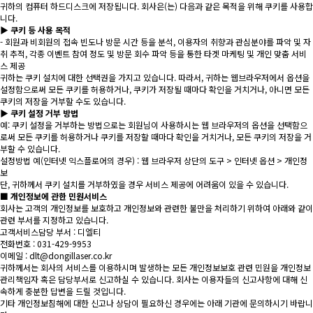
귀하의 컴퓨터 하드디스크에 저장됩니다. 회사은(는) 다음과 같은 목적을 위해 쿠키를 사용합
니다.
▶ 쿠키 등 사용 목적
- 회원과 비회원의 접속 빈도나 방문 시간 등을 분석, 이용자의 취향과 관심분야를 파악 및 자
취 추적, 각종 이벤트 참여 정도 및 방문 회수 파악 등을 통한 타겟 마케팅 및 개인 맞춤 서비
스 제공
귀하는 쿠키 설치에 대한 선택권을 가지고 있습니다. 따라서, 귀하는 웹브라우저에서 옵션을
설정함으로써 모든 쿠키를 허용하거나, 쿠키가 저장될 때마다 확인을 거치거나, 아니면 모든
쿠키의 저장을 거부할 수도 있습니다.
▶ 쿠키 설정 거부 방법
예: 쿠키 설정을 거부하는 방법으로는 회원님이 사용하시는 웹 브라우저의 옵션을 선택함으
로써 모든 쿠키를 허용하거나 쿠키를 저장할 때마다 확인을 거치거나, 모든 쿠키의 저장을 거
부할 수 있습니다.
설정방법 예(인터넷 익스플로어의 경우) : 웹 브라우저 상단의 도구 > 인터넷 옵션 > 개인정
보
단, 귀하께서 쿠키 설치를 거부하였을 경우 서비스 제공에 어려움이 있을 수 있습니다.
■ 개인정보에 관한 민원서비스
회사는 고객의 개인정보를 보호하고 개인정보와 관련한 불만을 처리하기 위하여 아래와 같이
관련 부서를 지정하고 있습니다.
고객서비스담당 부서 : 디엘티
전화번호 : 031-429-9953
이메일 : dlt@dongillaser.co.kr
귀하께서는 회사의 서비스를 이용하시며 발생하는 모든 개인정보보호 관련 민원을 개인정보
관리책임자 혹은 담당부서로 신고하실 수 있습니다. 회사는 이용자들의 신고사항에 대해 신
속하게 충분한 답변을 드릴 것입니다.
기타 개인정보침해에 대한 신고나 상담이 필요하신 경우에는 아래 기관에 문의하시기 바랍니